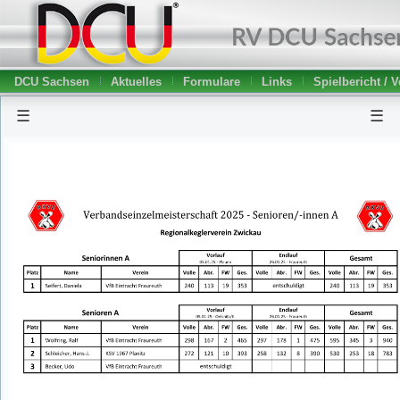
DCU Sachsen
Aktuelles
Formulare
Links
Spielbericht / 
☰
☰