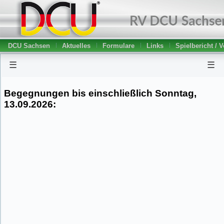
DCU Sachsen
Aktuelles
Formulare
Links
Spielbericht / 
☰
☰