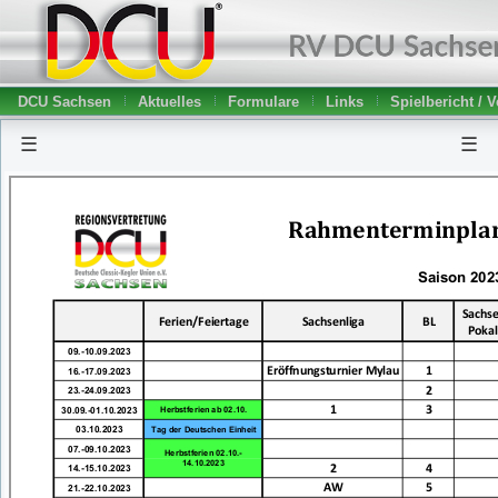
DCU Sachsen
Aktuelles
Formulare
Links
Spielbericht / 
☰
☰