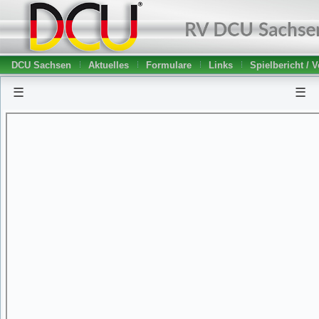
DCU Sachsen
Aktuelles
Formulare
Links
Spielbericht / 
☰
☰