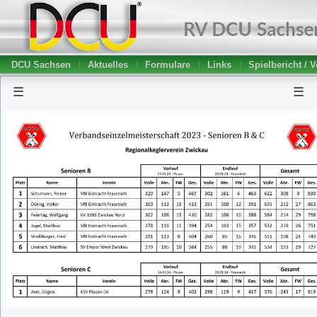
DCU Sachsen
Aktuelles
Formulare
Links
Spielbericht / 
☰
☰