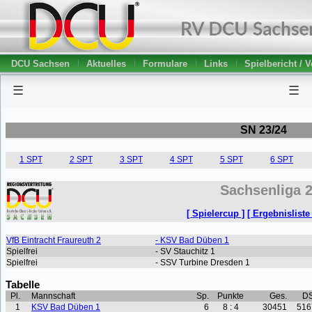
DCU Sachsen
Aktuelles
Formulare
Links
Spielbericht / 
☰
☰