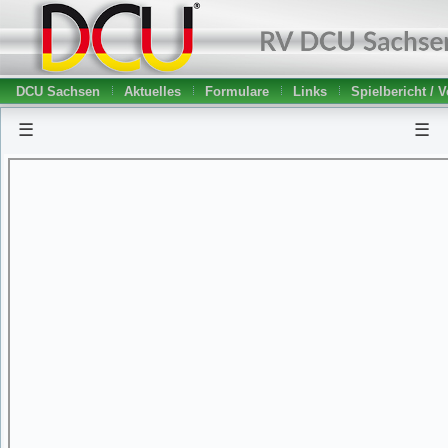
DCU Sachsen
Aktuelles
Formulare
Links
Spielbericht / 
☰
☰