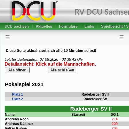
DCU Sachsen
Aktuelles
Formulare
Links
Spielbericht / 
☰
☰