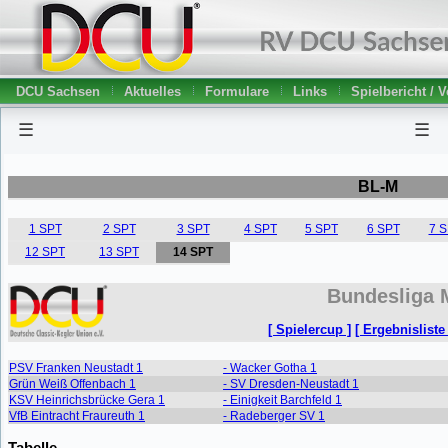
DCU Sachsen
Aktuelles
Formulare
Links
Spielbericht / 
☰
☰