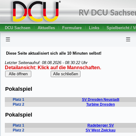
DCU Sachsen
Aktuelles
Formulare
Links
Spielbericht / 
☰
☰