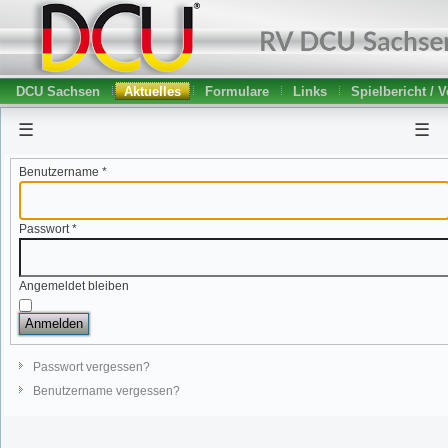
DCU Sachsen
Aktuelles
Formulare
Links
Spielbericht / 
☰
☰
Benutzername
*
Passwort
*
Angemeldet bleiben
Anmelden
Passwort vergessen?
Benutzername vergessen?